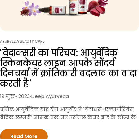
AYURVEDA BEAUTY CARE
"वेदाक्सरी का परिचय: आयुर्वेदिक
स्किनकेयर लाइन आपके सौंदर्य
दिनचर्या में क्रांतिकारी बदलाव का वादा
करती है"
19 जुल॰ 2023
Deep Ayurveda
प्रसिद्ध आयुर्वेदिक ब्रांड दीप आयुर्वेद ने "वेदाक्षरी-एक्सपीरियंस
वैदिक लग्जरी" नामक एक नए पर्सनल केयर ब्रांड के लॉन्च के
साथ अपने उत्पाद रेंज का विस्तार किया है। इस नए पर्सनल
केयर ब्रांड का उद्देश्य ग्राहकों को सौंदर्य और त्वचा देखभाल के
Read More