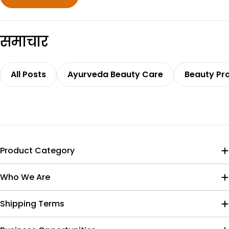
क्षेत्र में एक शानदार और प्रामाणिक वैदिक अनुभव प्रदान करना
है।
समाचार
All Posts
Ayurveda Beauty Care
Beauty Pr
Product Category
Who We Are
Shipping Terms