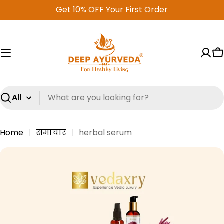
Skip
Get 10% OFF Your First Order
to
content
C
Search
Home
समाचार
herbal serum
स
मा
चा
र